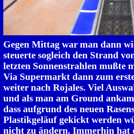
Gegen Mittag war man dann wi
steuerte sogleich den Strand vo
letzten Sonnenstrahlen mußte 
Via Supermarkt dann zum erste
weiter nach Rojales. Viel Auswa
und als man am Ground ankam, 
dass aufgrund des neuen Rasen
Plastikgeläuf gekickt werden w
nicht zu ändern. Immerhin hat